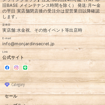
旧BASE メインテナンス時間を除く） 発送:月〜金
の平日 実店舗閉店後の受注分は翌営業日以降確認
します。
定休日
実店舗:水金祝、その他イベント等出店時
E-mail
info@monjardinsecret.jp
Link
公式サイト
Category
セール