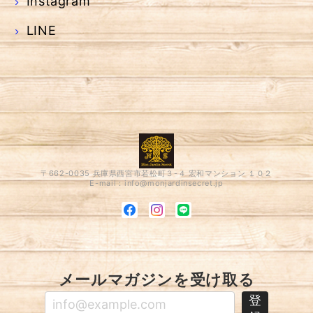
Instagram
LINE
〒662-0035 兵庫県西宮市若松町３-４ 宏和マンション １０２
E-mail：
info@monjardinsecret.jp
メールマガジンを受け取る
登