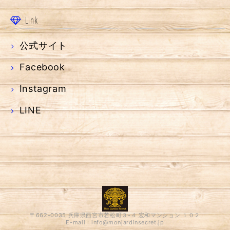
Link
公式サイト
Facebook
Instagram
LINE
〒662-0035 兵庫県西宮市若松町３-４ 宏和マンション １０２
E-mail：
info@monjardinsecret.jp