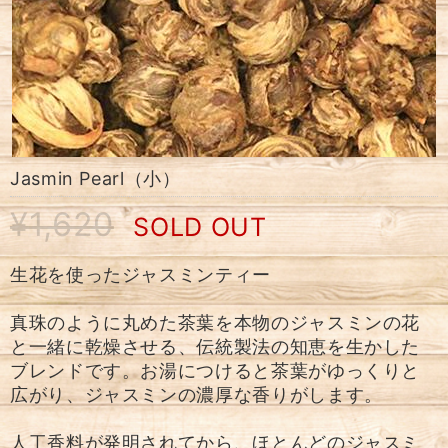
Jasmin Pearl（小）
¥1,620
SOLD OUT
生花を使ったジャスミンティー
真珠のように丸めた茶葉を本物のジャスミンの花
と一緒に乾燥させる、伝統製法の知恵を生かした
ブレンドです。お湯につけると茶葉がゆっくりと
広がり、ジャスミンの濃厚な香りがします。
人工香料が発明されてから、ほとんどのジャスミ