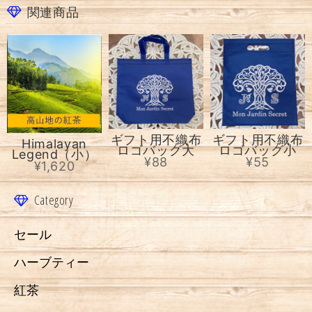
関連商品
ギフト用不織布
ギフト用不織布
Himalayan
ロゴバッグ大
ロゴバッグ小
Legend（小）
¥88
¥55
¥1,620
Category
セール
ハーブティー
紅茶