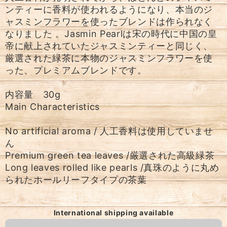
ンティーに香料が使われるようになり、本当のジ
ャスミンフラワーを使ったブレンドは作られなく
なりました 。Jasmin Pearlは宋の時代に中国の皇
帝に献上されていたジャスミンティーと同じく、
厳選された緑茶に本物のジャスミンフラワーを使
った、プレミアムブレンドです。
内容量 30g
Main Characteristics
No artificial aroma / 人工香料は使用していませ
ん
Premium green tea leaves /厳選された高級緑茶
Long leaves rolled like pearls /真珠のように丸め
られたホールリーフタイプの茶葉
International shipping available