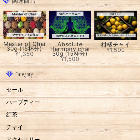
関連商品
Master of Chai
Absolute
柑橘チャイ
30g (15杯分)
Harmony chai
¥1,500
30g (15杯分)
¥1,350
¥1,500
Category
セール
ハーブティー
紅茶
チャイ
アクセサリー