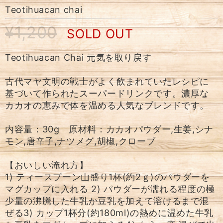
Teotihuacan chai
¥1,200
SOLD OUT
Teotihuacan Chai 元気を取り戻す
古代マヤ⽂明の戦⼠がよく飲まれていたレシピに
基づいて作られたスーパードリンクです。濃厚な
カカオの恵みで体を温める⼈気なブレンドです。
内容量：30g 原材料：カカオパウダー,生姜,シナ
モン,唐辛子,ナツメグ,胡椒,クローブ
【おいしい淹れ方】
1) ティースプーン山盛り1杯(約2ｇ)のパウダーを
マグカップに入れる 2) パウダーが濡れる程度の極
少量の沸騰した牛乳か豆乳を加えて溶けるまで混
ぜる3) カップ1杯分(約180ml)の熱めに温めた牛乳