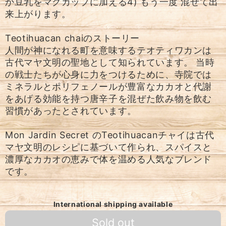
か豆乳をマグカップに加える4) もう一度 混ぜて出
来上がります。
Teotihuacan chaiのストーリー
人間が神になれる町を意味するテオティワカンは
古代マヤ文明の聖地として知られています。 当時
の戦士たちが心身に力をつけるために、寺院では
ミネラルとポリフェノールが豊富なカカオと代謝
をあげる効能を持つ唐辛子を混ぜた飲み物を飲む
習慣があったとされています。
Mon Jardin Secret のTeotihuacanチャイは古代
マヤ文明のレシピに基づいて作られ、スパイスと
濃厚なカカオの恵みで体を温める人気なブレンド
です。
International shipping available
Sold out