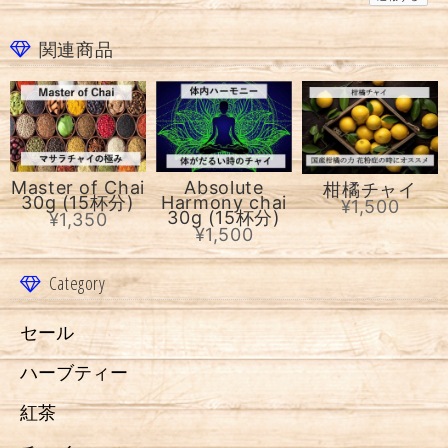
関連商品
Master of Chai
Absolute
柑橘チャイ
30g (15杯分)
Harmony chai
¥1,500
30g (15杯分)
¥1,350
¥1,500
Category
セール
ハーブティー
紅茶