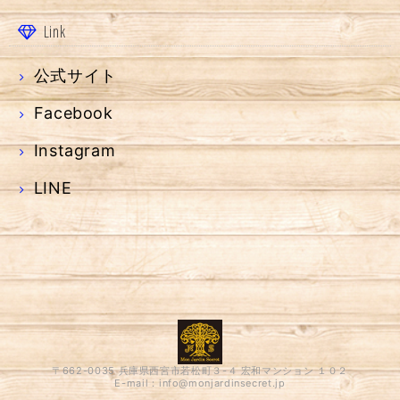
Link
公式サイト
Facebook
Instagram
LINE
〒662-0035 兵庫県西宮市若松町３-４ 宏和マンション １０２
E-mail：
info@monjardinsecret.jp