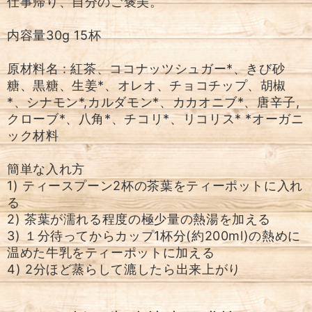
仕事帰り、自分のご褒美。
内容量30g 15杯
原材料名 : 紅茶、ココナッツシュガー*、きび砂
糖、黒糖、生姜*、オレオ、チョコチップ、胡椒
*、シナモン*,カルダモン*、カカオニブ*、唐辛子,
クローブ*、八角*、チコリ*、リコリス* *オーガニ
ック材料
簡単な入れ方
1) ティースプーン2杯の茶葉をティーポットに入れ
る
2) 茶葉が濡れる程度の極少量の熱湯を加える
3) １分待ってからカップ1杯分(約200ml)の熱めに
温めた牛乳をティーポットに加える
4) 2分ほど蒸らして漉したら出来上がり